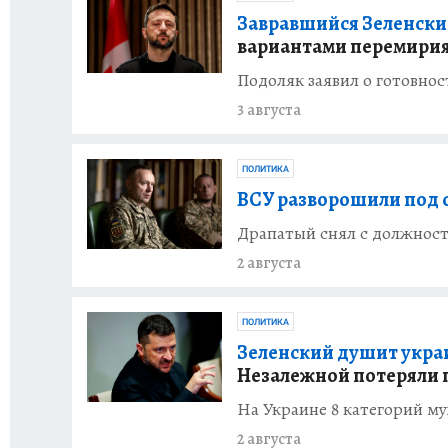
Завравшийся Зеленский
вариантами перемирия
Подоляк заявил о готовно
3 августа
ПОЛИТИКА
ВСУ разворошили под с
Драпатый снял с должност
2 августа
ПОЛИТИКА
Зеленский душит украи
Незалежной потеряли п
На Украине 8 категорий му
2 августа