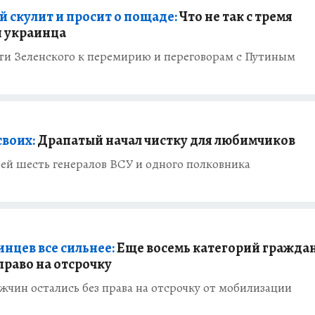
 скулит и просит о пощаде:
Что не так с тремя
 украинца
сти Зеленского к перемирию и переговорам с Путиным
воих:
Драпатый начал чистку для любимчиков
ей шесть генералов ВСУ и одного полковника
нцев все сильнее:
Еще восемь категорий гражда
раво на отсрочку
жчин остались без права на отсрочку от мобилизации