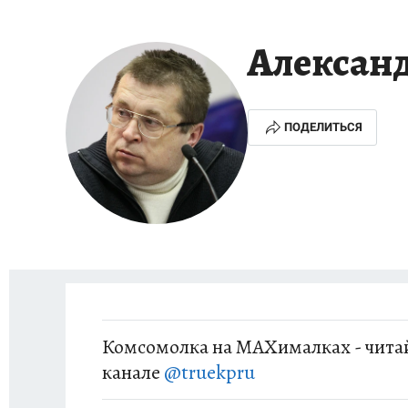
НОВОГОДНИЙ ШОПИНГ В КОСТРОМЕ
ОТ
Алекса
СЕМЬЯ В ПОГОНАХ
ИСПЫТАНО НА СЕБЕ
ПОДЕЛИТЬСЯ
Комсомолка на MAXималках - читай
канале
@truekpru