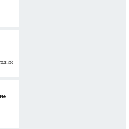
упцией
ине