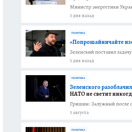
Министр энергетики Укра
3 дня назад
ПОЛИТИКА
«Попрошайничайте изо 
Зеленский поставил задач
3 дня назад
ПОЛИТИКА
Зеленского разоблачил
НАТО не светит никогд
Гришин: Залужный после о
3 августа
ПОЛИТИКА