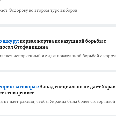
й
ет Федорову во втором туре выборов
ю шкуру:
первая жертва показушной борьбы с
 посол Стефанишина
авляет испорченный имидж показушной борьбой с корр
еорию заговора»:
Запад специально не дает Укра
ее сговорчивее
ад не дает ракеты, чтобы Украина была более сговорчивой