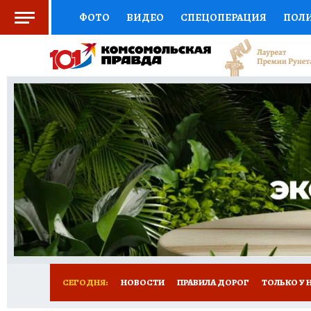
ФОТО
ВИДЕО
СПЕЦОПЕРАЦИЯ
ПОЛ
СОЦПОДДЕРЖКА
НАУКА
СПОРТ
КО
ВЫБОР ЭКСПЕРТОВ
ДОКТОР
ФИНАНС
КНИЖНАЯ ПОЛКА
ПРОГНОЗЫ НА СПОРТ
ПРЕСС-ЦЕНТР
НЕДВИЖИМОСТЬ
ТЕЛЕ
РАДИО КП
РЕКЛАМА
ТЕСТЫ
НОВОЕ 
СЕГОДНЯ:
НОВОСТИ
ПРАВИЛА ДОРОГ
ТОЛЬКО У 