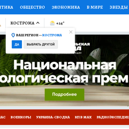
ИТИКА
ОБЩЕСТВО
ЭКОНОМИКА
В МИРЕ
ЗВЕЗДЫ
ЛУМНИСТЫ
ПРОИСШЕСТВИЯ
НАЦИОНАЛЬНЫЕ ПРОЕК
КОСТРОМА
+24
°
ВАШ РЕГИОН —
КОСТРОМА
Ы
ОТКРЫВАЕМ МИР
Я ЗНАЮ
СЕМЬЯ
ЖЕНСКИЕ СЕ
ДА
ВЫБРАТЬ ДРУГОЙ
ПРОМОКОДЫ
СЕРИАЛЫ
СПЕЦПРОЕКТЫ
ДЕФИЦИТ
ВИЗОР
КОЛЛЕКЦИИ
КОНКУРСЫ
РАБОТА У НАС
ГИ
НА САЙТЕ
НАС
ВОЕНКОРЫ
УКРАИНА: СВОДКА
КП В МАХ
РАДИОЭКСПЕДИ