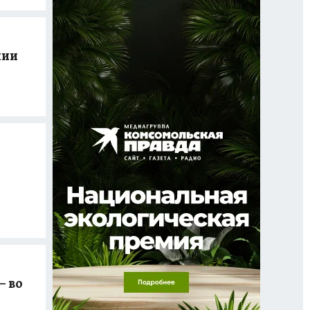
нии
– во