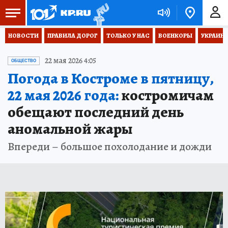
НОВОСТИ
ПРАВИЛА ДОРОГ
ТОЛЬКО У НАС
ВОЕНКОРЫ
УКРАИНА
22 мая 2026 4:05
ОБЩЕСТВО
Погода в Костроме в пятницу,
22 мая 2026 года:
костромичам
обещают последний день
аномальной жары
Впереди – большое похолодание и дожди