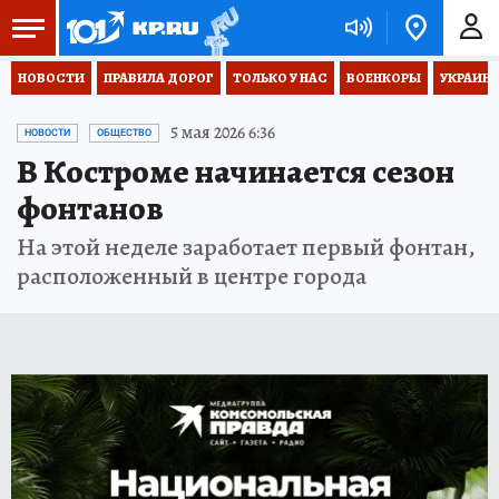
НОВОСТИ
ПРАВИЛА ДОРОГ
ТОЛЬКО У НАС
ВОЕНКОРЫ
УКРАИНА
5 мая 2026 6:36
НОВОСТИ
ОБЩЕСТВО
В Костроме начинается сезон
фонтанов
На этой неделе заработает первый фонтан,
расположенный в центре города