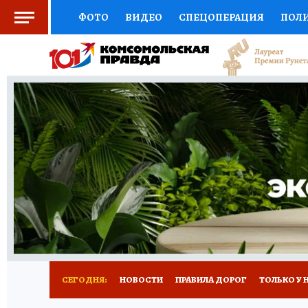
ФОТО
ВИДЕО
СПЕЦОПЕРАЦИЯ
ПОЛ
СОЦПОДДЕРЖКА
НАУКА
СПОРТ
КО
ВЫБОР ЭКСПЕРТОВ
ДОКТОР
ФИНАНС
КНИЖНАЯ ПОЛКА
ПРОГНОЗЫ НА СПОРТ
ПРЕСС-ЦЕНТР
НЕДВИЖИМОСТЬ
ТЕЛЕ
РАДИО КП
РЕКЛАМА
ТЕСТЫ
НОВОЕ 
СЕГОДНЯ:
НОВОСТИ
ПРАВИЛА ДОРОГ
ТОЛЬКО У 