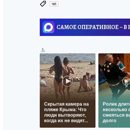
ЧП
САМОЕ ОПЕРАТИВНОЕ – В
Скрытая камера на
Ролик длит
пляже Крыма: Что
несколько с
люди вытворяют,
смеяться в
когда их не видят...
долго