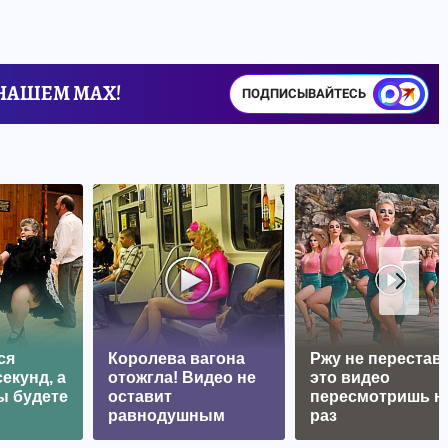
 НАШЕМ MAX!
ПОДПИСЫВАЙТЕСЬ
ся
Королева вагона
Ржу не перестава
екунд, а
отожгла! Видео не
это видео
ы будете
оставит
пересмотришь н
равнодушным
раз