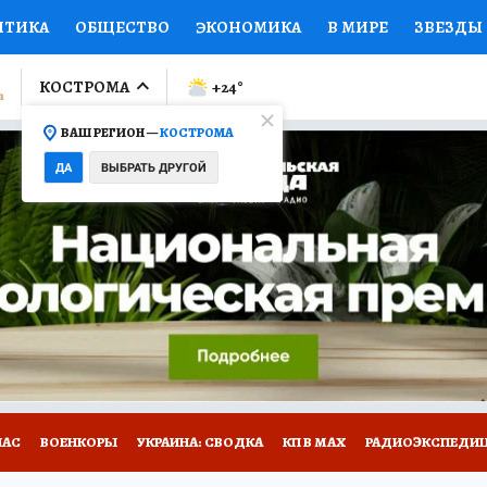
ИТИКА
ОБЩЕСТВО
ЭКОНОМИКА
В МИРЕ
ЗВЕЗДЫ
ЛУМНИСТЫ
ПРОИСШЕСТВИЯ
НАЦИОНАЛЬНЫЕ ПРОЕК
КОСТРОМА
+24
°
ВАШ РЕГИОН —
КОСТРОМА
Ы
ОТКРЫВАЕМ МИР
Я ЗНАЮ
СЕМЬЯ
ЖЕНСКИЕ СЕ
ДА
ВЫБРАТЬ ДРУГОЙ
ПРОМОКОДЫ
СЕРИАЛЫ
СПЕЦПРОЕКТЫ
ДЕФИЦИТ
ВИЗОР
КОЛЛЕКЦИИ
КОНКУРСЫ
РАБОТА У НАС
ГИ
НА САЙТЕ
НАС
ВОЕНКОРЫ
УКРАИНА: СВОДКА
КП В МАХ
РАДИОЭКСПЕДИ