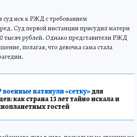
в суд иск к РЖД с требованием
ред. Суд первой инстанции присудил матери
800 тысяч рублей. Однако представители РЖД
шение, полагая, что девочка сама стала
рагедии.
 военные натянули «сетку»
для
в: как страна 13 лет тайно искала и
инопланетных гостей