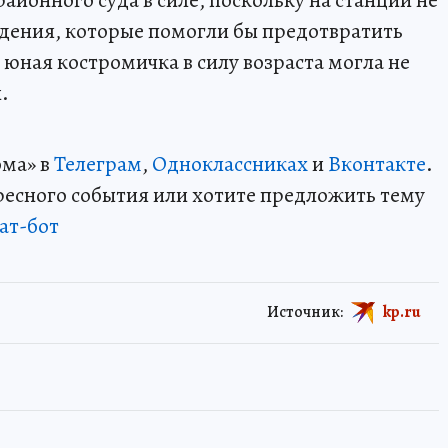
айонного суда в силе, поскольку на станции не
дения, которые помогли бы предотвратить
о юная костромичка в силу возраста могла не
.
ома» в
Телеграм
,
Одноклассниках
и
Вконтакте
.
ересного события или хотите предложить тему
ат-бот
Источник:
kp.ru