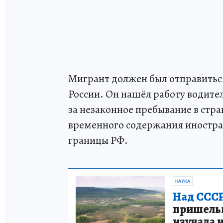
Мигрант должен был отправиться 
России. Он нашёл работу водите
за незаконное пребывание в стра
временного содержания иностра
границы РФ.
НАУКА
Над СССР
пришельце
изучала 