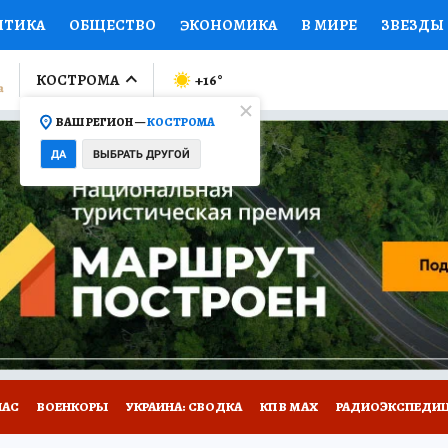
ИТИКА
ОБЩЕСТВО
ЭКОНОМИКА
В МИРЕ
ЗВЕЗДЫ
ЛУМНИСТЫ
ПРОИСШЕСТВИЯ
НАЦИОНАЛЬНЫЕ ПРОЕК
КОСТРОМА
+16
°
ВАШ РЕГИОН —
КОСТРОМА
Ы
ОТКРЫВАЕМ МИР
Я ЗНАЮ
СЕМЬЯ
ЖЕНСКИЕ СЕ
ДА
ВЫБРАТЬ ДРУГОЙ
ПРОМОКОДЫ
СЕРИАЛЫ
СПЕЦПРОЕКТЫ
ДЕФИЦИТ
ВИЗОР
КОЛЛЕКЦИИ
КОНКУРСЫ
РАБОТА У НАС
ГИ
НА САЙТЕ
НАС
ВОЕНКОРЫ
УКРАИНА: СВОДКА
КП В МАХ
РАДИОЭКСПЕДИ