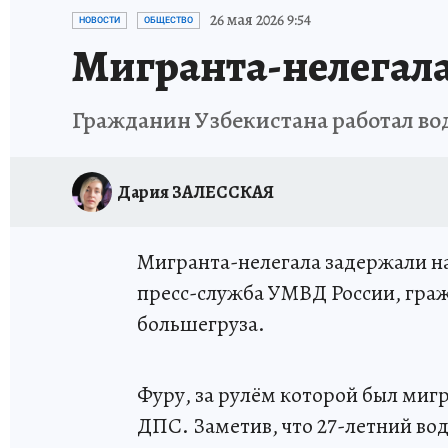
НОВОГОДНИЙ ШОПИНГ В КОСТРОМЕ
ОТ
26 мая 2026 9:54
НОВОСТИ
ОБЩЕСТВО
Мигранта-нелегала
СЕМЬЯ В ПОГОНАХ
ИСПЫТАНО НА СЕБЕ
Гражданин Узбекистана работал во
Дария ЗАЛЕССКАЯ
Мигранта-нелегала задержали на
пресс-служба УМВД России, гра
большегруза.
Фуру, за рулём которой был миг
ДПС. Заметив, что 27-летний во