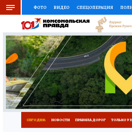
ФОТО
ВИДЕО
СПЕЦОПЕРАЦИЯ
ПОЛ
СОЦПОДДЕРЖКА
НАУКА
СПОРТ
КО
ВЫБОР ЭКСПЕРТОВ
ДОКТОР
ФИНАНС
КНИЖНАЯ ПОЛКА
ПРОГНОЗЫ НА СПОРТ
ПРЕСС-ЦЕНТР
НЕДВИЖИМОСТЬ
ТЕЛЕ
РАДИО КП
РЕКЛАМА
ТЕСТЫ
НОВОЕ 
СЕГОДНЯ:
НОВОСТИ
ПРАВИЛА ДОРОГ
ТОЛЬКО У 