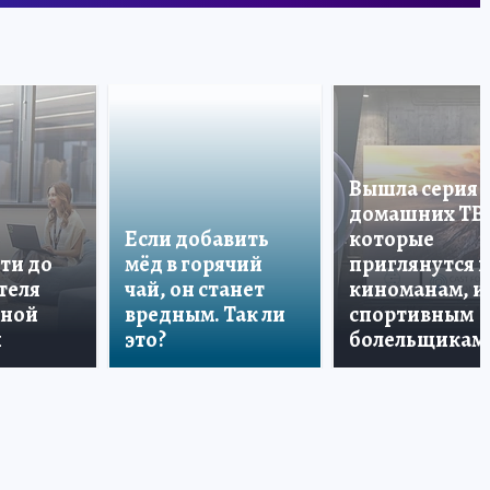
Вышла серия
домашних ТВ
Если добавить
которые
ти до
мёд в горячий
приглянутся 
теля
чай, он станет
киноманам, и
дной
вредным. Так ли
спортивным
и
это?
болельщикам