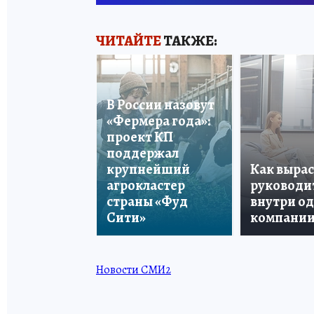
ЧИТАЙТЕ
ТАКЖЕ:
В России назовут
«Фермера года»:
проект КП
поддержал
крупнейший
Как вырас
агрокластер
руководи
страны «Фуд
внутри о
Сити»
компани
Новости СМИ2