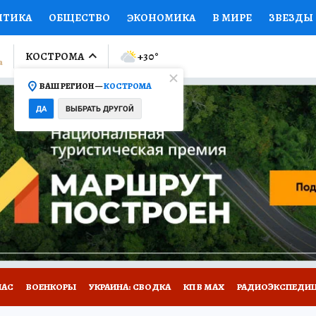
ИТИКА
ОБЩЕСТВО
ЭКОНОМИКА
В МИРЕ
ЗВЕЗДЫ
ЛУМНИСТЫ
ПРОИСШЕСТВИЯ
НАЦИОНАЛЬНЫЕ ПРОЕК
КОСТРОМА
+30
°
ВАШ РЕГИОН —
КОСТРОМА
Ы
ОТКРЫВАЕМ МИР
Я ЗНАЮ
СЕМЬЯ
ЖЕНСКИЕ СЕ
ДА
ВЫБРАТЬ ДРУГОЙ
ПРОМОКОДЫ
СЕРИАЛЫ
СПЕЦПРОЕКТЫ
ДЕФИЦИТ
ВИЗОР
КОЛЛЕКЦИИ
КОНКУРСЫ
РАБОТА У НАС
ГИ
НА САЙТЕ
НАС
ВОЕНКОРЫ
УКРАИНА: СВОДКА
КП В МАХ
РАДИОЭКСПЕДИ