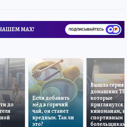
 НАШЕМ MAX!
ПОДПИСЫВАЙТЕСЬ
Вышла серия
домашних ТВ
Если добавить
которые
ти до
мёд в горячий
приглянутся 
теля
чай, он станет
киноманам, и
дной
вредным. Так ли
спортивным
и
это?
болельщикам