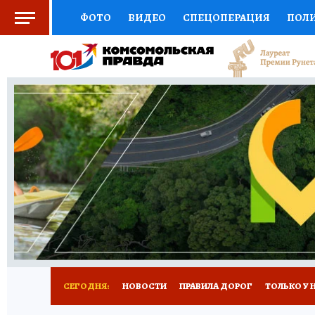
ФОТО
ВИДЕО
СПЕЦОПЕРАЦИЯ
ПОЛ
СОЦПОДДЕРЖКА
НАУКА
СПОРТ
КО
ВЫБОР ЭКСПЕРТОВ
ДОКТОР
ФИНАНС
КНИЖНАЯ ПОЛКА
ПРОГНОЗЫ НА СПОРТ
ПРЕСС-ЦЕНТР
НЕДВИЖИМОСТЬ
ТЕЛЕ
РАДИО КП
РЕКЛАМА
ТЕСТЫ
НОВОЕ 
СЕГОДНЯ:
НОВОСТИ
ПРАВИЛА ДОРОГ
ТОЛЬКО У 