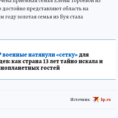
чена приёмная семья Елены Тороевой из
 достойно представляют область на
 году золотая семья из Буя стала
 военные натянули «сетку»
для
в: как страна 13 лет тайно искала и
инопланетных гостей
Источник:
kp.ru