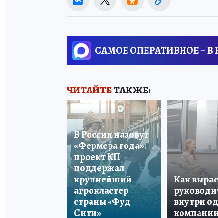
САМОЕ ОПЕРАТИВНОЕ – В
ЧИТАЙТЕ
ТАКЖЕ:
В России назовут
«Фермера года»:
проект КП
поддержал
крупнейший
Как вырас
агрокластер
руководи
страны «Фуд
внутри о
Сити»
компани