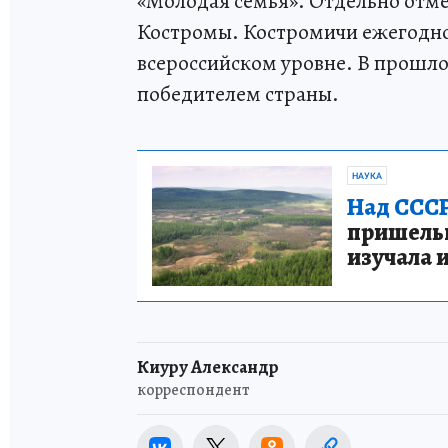
«Молодая семья». Отдельно отме
Костромы. Костромичи ежегодно
всероссийском уровне. В прошлом
победителем страны.
НАУКА
Над СССР
пришельце
изучала 
Киуру Александр
корреспондент