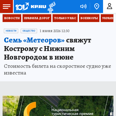
НОВОСТИ
ПРАВИЛА ДОРОГ
ТОЛЬКО У НАС
ВОЕНКОРЫ
УКРАИНА
1 июня 2026 12:30
НОВОСТИ
ОБЩЕСТВО
Семь «Метеоров»
свяжут
Кострому с Нижним
Новгородом в июне
Стоимость билета на скоростное судно уже
известна