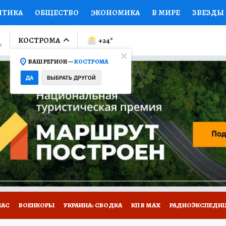
ИТИКА
ОБЩЕСТВО
ЭКОНОМИКА
В МИРЕ
ЗВЕЗДЫ
ЛУМНИСТЫ
ПРОИСШЕСТВИЯ
НАЦИОНАЛЬНЫЕ ПРОЕК
КОСТРОМА
+24
°
ВАШ РЕГИОН —
КОСТРОМА
Ы
ОТКРЫВАЕМ МИР
Я ЗНАЮ
СЕМЬЯ
ЖЕНСКИЕ СЕ
ДА
ВЫБРАТЬ ДРУГОЙ
ПРОМОКОДЫ
СЕРИАЛЫ
СПЕЦПРОЕКТЫ
ДЕФИЦИТ
ВИЗОР
КОЛЛЕКЦИИ
КОНКУРСЫ
РАБОТА У НАС
ГИ
НА САЙТЕ
НАС
ВОЕНКОРЫ
УКРАИНА: СВОДКА
КП В МАХ
РАДИОЭКСПЕДИ