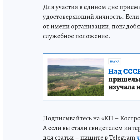
Для участия в едином дне приём
удостоверяющий личность. Если
от имени организации, понадоб
служебное положение.
НАУКА
Над СССР
пришельце
изучала 
Подписывайтесь на «КП – Костр
А если вы стали свидетелем инт
для статьи – пишите в Telegram
ч