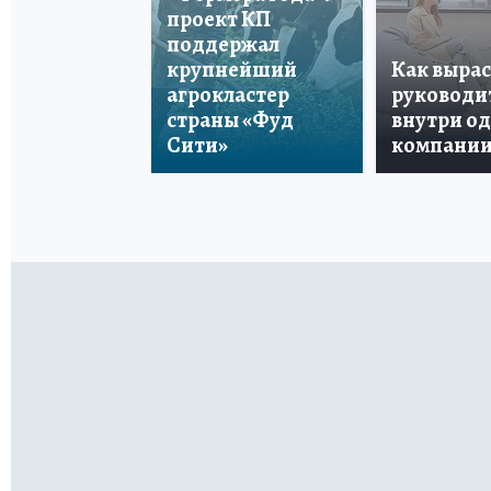
проект КП
поддержал
крупнейший
Как вырас
агрокластер
руководи
страны «Фуд
внутри о
Сити»
компани