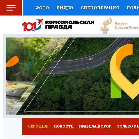
ФОТО
ВИДЕО
СПЕЦОПЕРАЦИЯ
ПОЛ
СОЦПОДДЕРЖКА
НАУКА
СПОРТ
КО
ВЫБОР ЭКСПЕРТОВ
ДОКТОР
ФИНАНС
КНИЖНАЯ ПОЛКА
ПРОГНОЗЫ НА СПОРТ
ПРЕСС-ЦЕНТР
НЕДВИЖИМОСТЬ
ТЕЛЕ
РАДИО КП
РЕКЛАМА
ТЕСТЫ
НОВОЕ 
СЕГОДНЯ:
НОВОСТИ
ПРАВИЛА ДОРОГ
ТОЛЬКО У 