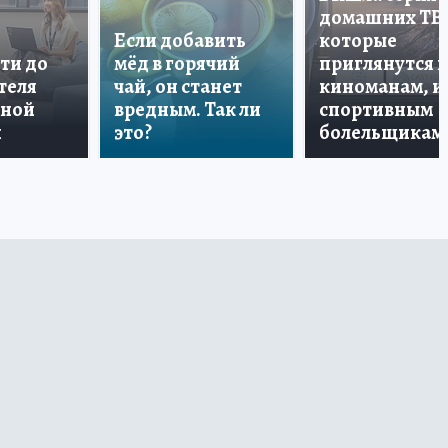
домашних ТВ
Если добавить
которые
ти до
мёд в горячий
приглянутся 
теля
чай, он станет
киноманам, и
дной
вредным. Так ли
спортивным
и
это?
болельщикам