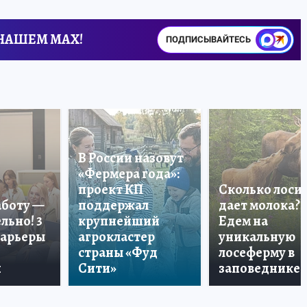
 НАШЕМ MAX!
ПОДПИСЫВАЙТЕСЬ
В России назовут
«Фермера года»:
проект КП
Сколько лоси
аботу —
поддержал
дает молока?
льно! 3
крупнейший
Едем на
карьеры
агрокластер
уникальную
страны «Фуд
лосеферму в
и
Сити»
заповеднике!