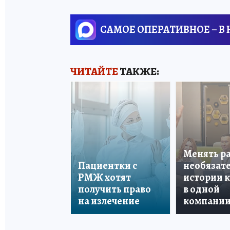
САМОЕ ОПЕРАТИВНОЕ – В
ЧИТАЙТЕ
ТАКЖЕ:
Менять р
Пациентки с
необязате
РМЖ хотят
истории 
получить право
в одной
на излечение
компани