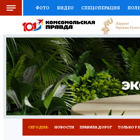
ФОТО
ВИДЕО
СПЕЦОПЕРАЦИЯ
ПОЛ
СОЦПОДДЕРЖКА
НАУКА
СПОРТ
КО
ВЫБОР ЭКСПЕРТОВ
ДОКТОР
ФИНАНС
КНИЖНАЯ ПОЛКА
ПРОГНОЗЫ НА СПОРТ
ПРЕСС-ЦЕНТР
НЕДВИЖИМОСТЬ
ТЕЛЕ
РАДИО КП
РЕКЛАМА
ТЕСТЫ
НОВОЕ 
СЕГОДНЯ:
НОВОСТИ
ПРАВИЛА ДОРОГ
ТОЛЬКО У 