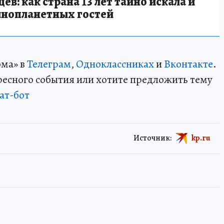
в: как страна 13 лет тайно искала и
инопланетных гостей
ома» в
Телеграм
,
Одноклассниках
и
Вконтакте
.
ересного события или хотите предложить тему
ат-бот
Источник:
kp.ru