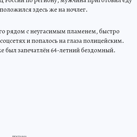
 России по региону, мужчина приготовил еду
положился здесь же на ночлег.
о рядом с неугасимым пламенем, быстро
соцсетях и попалось на глаза полицейским.
ке был запечатлён 64-летний бездомный.