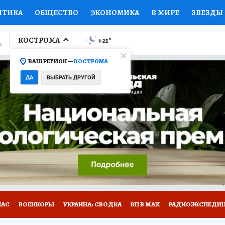
ИТИКА
ОБЩЕСТВО
ЭКОНОМИКА
В МИРЕ
ЗВЕЗДЫ
ЛУМНИСТЫ
ПРОИСШЕСТВИЯ
НАЦИОНАЛЬНЫЕ ПРОЕК
КОСТРОМА
+21
°
ВАШ РЕГИОН —
КОСТРОМА
Ы
ОТКРЫВАЕМ МИР
Я ЗНАЮ
СЕМЬЯ
ЖЕНСКИЕ СЕ
ДА
ВЫБРАТЬ ДРУГОЙ
ПРОМОКОДЫ
СЕРИАЛЫ
СПЕЦПРОЕКТЫ
ДЕФИЦИТ
ВИЗОР
КОЛЛЕКЦИИ
КОНКУРСЫ
РАБОТА У НАС
ГИ
НА САЙТЕ
НАС
ВОЕНКОРЫ
УКРАИНА: СВОДКА
КП В МАХ
РАДИОЭКСПЕДИ