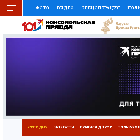
ФОТО
ВИДЕО
СПЕЦОПЕРАЦИЯ
ПОЛ
СОЦПОДДЕРЖКА
НАУКА
СПОРТ
КО
ВЫБОР ЭКСПЕРТОВ
ДОКТОР
ФИНАНС
КНИЖНАЯ ПОЛКА
ПРОГНОЗЫ НА СПОРТ
ПРЕСС-ЦЕНТР
НЕДВИЖИМОСТЬ
ТЕЛЕ
РАДИО КП
РЕКЛАМА
ТЕСТЫ
НОВОЕ 
СЕГОДНЯ:
НОВОСТИ
ПРАВИЛА ДОРОГ
ТОЛЬКО У 