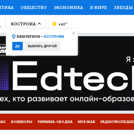
ИТИКА
ОБЩЕСТВО
ЭКОНОМИКА
В МИРЕ
ЗВЕЗДЫ
ЛУМНИСТЫ
ПРОИСШЕСТВИЯ
НАЦИОНАЛЬНЫЕ ПРОЕК
КОСТРОМА
+20
°
ВАШ РЕГИОН —
КОСТРОМА
Ы
ОТКРЫВАЕМ МИР
Я ЗНАЮ
СЕМЬЯ
ЖЕНСКИЕ СЕ
ДА
ВЫБРАТЬ ДРУГОЙ
ПРОМОКОДЫ
СЕРИАЛЫ
СПЕЦПРОЕКТЫ
ДЕФИЦИТ
ВИЗОР
КОЛЛЕКЦИИ
КОНКУРСЫ
РАБОТА У НАС
ГИ
НА САЙТЕ
НАС
ВОЕНКОРЫ
УКРАИНА: СВОДКА
КП В МАХ
РАДИОЭКСПЕДИ