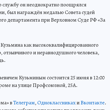
 службу он неоднократно поощрялся
ии, был награждён медалью Совета судей
ого департамента при Верховном Суде РФ «За
 Кузьмина как высококвалифицированного
, отзывчивого и неравнодушного человека,
щь.
вичем Кузьминым состоится 25 июня в 12:00
троме на улице Профсоюзной, 25А.
ома» в
Телеграм
,
Одноклассниках
и
Вконтакте
.