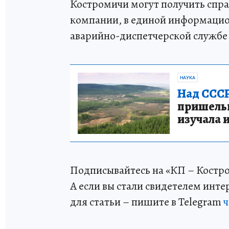
Костромичи могут получить спра
компании, в единой информацион
аварийно-диспетчерской службе Т
НАУКА
Над СССР
пришельце
изучала 
Подписывайтесь на «КП – Костр
А если вы стали свидетелем инт
для статьи – пишите в Telegram
ч