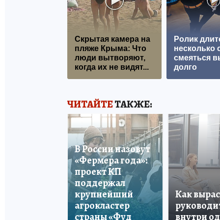
Скрытая камера на
Ролик длит
пляже Крыма: Что
несколько с
люди вытворяют,
смеяться в
когда их не видят...
долго
ЧИТАЙТЕ
ТАКЖЕ:
В России назовут
«Фермера года»:
проект КП
поддержал
крупнейший
Как вырас
агрокластер
руководи
страны «Фуд
внутри о