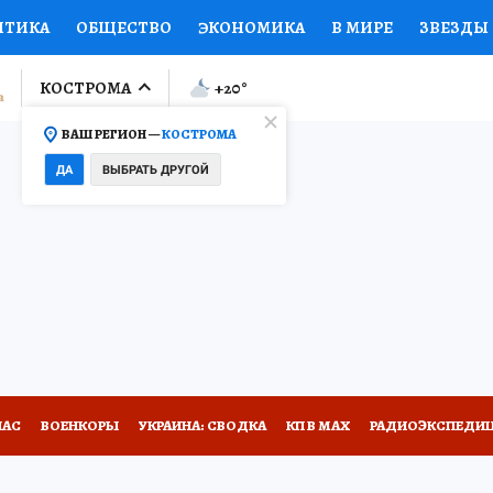
ИТИКА
ОБЩЕСТВО
ЭКОНОМИКА
В МИРЕ
ЗВЕЗДЫ
ЛУМНИСТЫ
ПРОИСШЕСТВИЯ
НАЦИОНАЛЬНЫЕ ПРОЕК
КОСТРОМА
+20
°
ВАШ РЕГИОН —
КОСТРОМА
Ы
ОТКРЫВАЕМ МИР
Я ЗНАЮ
СЕМЬЯ
ЖЕНСКИЕ СЕ
ДА
ВЫБРАТЬ ДРУГОЙ
ПРОМОКОДЫ
СЕРИАЛЫ
СПЕЦПРОЕКТЫ
ДЕФИЦИТ
ВИЗОР
КОЛЛЕКЦИИ
КОНКУРСЫ
РАБОТА У НАС
ГИ
НА САЙТЕ
НАС
ВОЕНКОРЫ
УКРАИНА: СВОДКА
КП В МАХ
РАДИОЭКСПЕДИ
ДЫХ В РОССИИ
ЗАПОВЕДНАЯ РОССИЯ
ПРОИСШЕСТВИЯ
АФИША