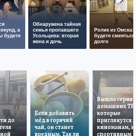
ся
Обнаружена тайная
екунд, а
семья пропавшего
Ролик из Омска:
ы будете
Усольцева: вторая
будете смеяться
жена и дочь
долго
Вышла серия
домашних ТВ
Если добавить
которые
ти до
мёд в горячий
приглянутся 
теля
чай, он станет
киноманам, и
дной
вредным. Так ли
спортивным