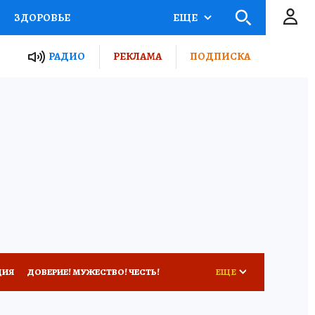
ЗДОРОВЬЕ
ЕЩЕ
ТЫ РОССИИ
РАДИО
РЕКЛАМА
ПОДПИСКА
КРЕТЫ
ПУТЕВОДИТЕЛЬ
 ЖЕЛЕЗА
ТУРИЗМ
Д ПОТРЕБИТЕЛЯ
ВСЕ О КП
ЦИЯ
ДОВЕРИЕ! МУЖЕСТВО! ЧЕСТЬ!
ЕЩЕ
КОНКУРС СНЕГУРОЧКА-2025