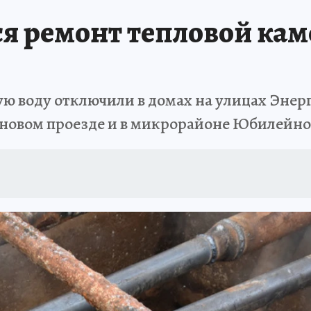
ся ремонт тепловой ка
ую воду отключили в домах на улицах Эне
иновом проезде и в микрорайоне Юбилейн