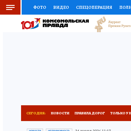
ФОТО
ВИДЕО
СПЕЦОПЕРАЦИЯ
ПОЛ
СОЦПОДДЕРЖКА
НАУКА
СПОРТ
КО
ВЫБОР ЭКСПЕРТОВ
ДОКТОР
ФИНАНС
КНИЖНАЯ ПОЛКА
ПРОГНОЗЫ НА СПОРТ
ПРЕСС-ЦЕНТР
НЕДВИЖИМОСТЬ
ТЕЛЕ
РАДИО КП
РЕКЛАМА
ТЕСТЫ
НОВОЕ 
СЕГОДНЯ:
НОВОСТИ
ПРАВИЛА ДОРОГ
ТОЛЬКО У 
НОВОГОДНИЙ ШОПИНГ В КОСТРОМЕ
ОТ