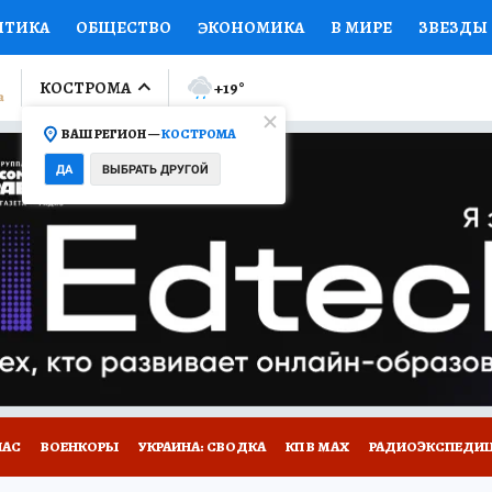
ИТИКА
ОБЩЕСТВО
ЭКОНОМИКА
В МИРЕ
ЗВЕЗДЫ
ЛУМНИСТЫ
ПРОИСШЕСТВИЯ
НАЦИОНАЛЬНЫЕ ПРОЕК
КОСТРОМА
+19
°
ВАШ РЕГИОН —
КОСТРОМА
Ы
ОТКРЫВАЕМ МИР
Я ЗНАЮ
СЕМЬЯ
ЖЕНСКИЕ СЕ
ДА
ВЫБРАТЬ ДРУГОЙ
ПРОМОКОДЫ
СЕРИАЛЫ
СПЕЦПРОЕКТЫ
ДЕФИЦИТ
ВИЗОР
КОЛЛЕКЦИИ
КОНКУРСЫ
РАБОТА У НАС
ГИ
НА САЙТЕ
НАС
ВОЕНКОРЫ
УКРАИНА: СВОДКА
КП В МАХ
РАДИОЭКСПЕДИ