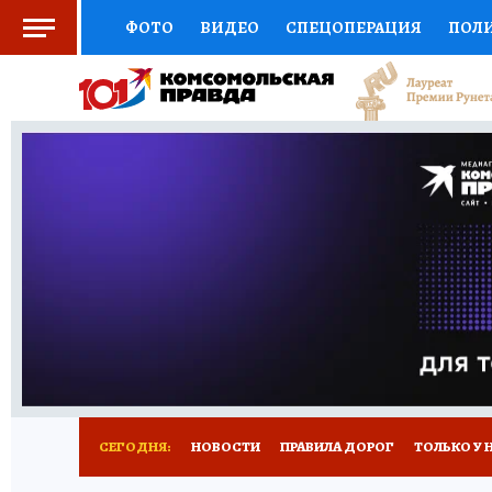
ФОТО
ВИДЕО
СПЕЦОПЕРАЦИЯ
ПОЛ
СОЦПОДДЕРЖКА
НАУКА
СПОРТ
КО
ВЫБОР ЭКСПЕРТОВ
ДОКТОР
ФИНАНС
КНИЖНАЯ ПОЛКА
ПРОГНОЗЫ НА СПОРТ
ПРЕСС-ЦЕНТР
НЕДВИЖИМОСТЬ
ТЕЛЕ
РАДИО КП
РЕКЛАМА
ТЕСТЫ
НОВОЕ 
СЕГОДНЯ:
НОВОСТИ
ПРАВИЛА ДОРОГ
ТОЛЬКО У 