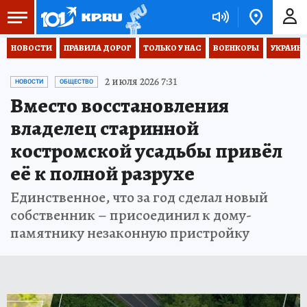
НОВОСТИ
ПРАВИЛА ДОРОГ
ТОЛЬКО У НАС
ВОЕНКОРЫ
УКРАИНА
2 июля 2026 7:31
НОВОСТИ
ОБЩЕСТВО
Вместо восстановления
владелец старинной
костромской усадьбы привёл
её к полной разрухе
Единственное, что за год сделал новый
собственник – присоединил к дому-
памятнику незаконную пристройку