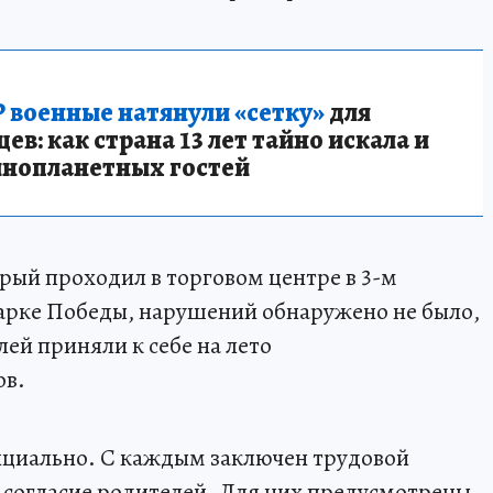
 военные натянули «сетку»
для
в: как страна 13 лет тайно искала и
инопланетных гостей
рый проходил в торговом центре в 3-м
арке Победы, нарушений обнаружено не было,
лей приняли к себе на лето
ов.
ициально. С каждым заключен трудовой
 согласие родителей. Для них предусмотрены