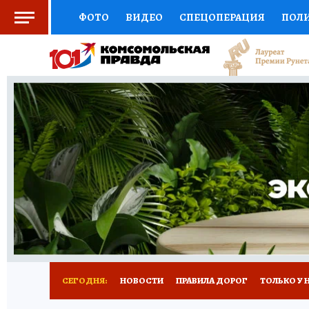
ФОТО
ВИДЕО
СПЕЦОПЕРАЦИЯ
ПОЛ
СОЦПОДДЕРЖКА
НАУКА
СПОРТ
КО
ВЫБОР ЭКСПЕРТОВ
ДОКТОР
ФИНАНС
КНИЖНАЯ ПОЛКА
ПРОГНОЗЫ НА СПОРТ
ПРЕСС-ЦЕНТР
НЕДВИЖИМОСТЬ
ТЕЛЕ
РАДИО КП
РЕКЛАМА
ТЕСТЫ
НОВОЕ 
СЕГОДНЯ:
НОВОСТИ
ПРАВИЛА ДОРОГ
ТОЛЬКО У 