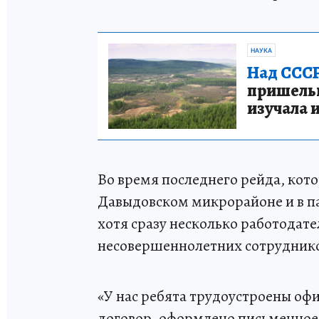
НАУКА
Над СССР
пришельце
изучала 
Во время последнего рейда, кото
Давыдовском микрорайоне и в п
хотя сразу несколько работодате
несовершеннолетних сотрудник
«У нас ребята трудоустроены оф
договор, оформлено письменное