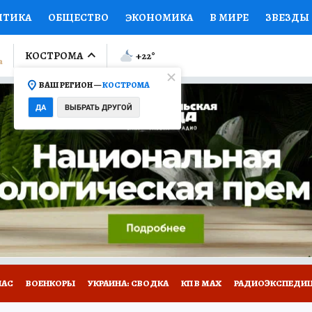
ИТИКА
ОБЩЕСТВО
ЭКОНОМИКА
В МИРЕ
ЗВЕЗДЫ
ЛУМНИСТЫ
ПРОИСШЕСТВИЯ
НАЦИОНАЛЬНЫЕ ПРОЕК
КОСТРОМА
+22
°
ВАШ РЕГИОН —
КОСТРОМА
Ы
ОТКРЫВАЕМ МИР
Я ЗНАЮ
СЕМЬЯ
ЖЕНСКИЕ СЕ
ДА
ВЫБРАТЬ ДРУГОЙ
ПРОМОКОДЫ
СЕРИАЛЫ
СПЕЦПРОЕКТЫ
ДЕФИЦИТ
ВИЗОР
КОЛЛЕКЦИИ
КОНКУРСЫ
РАБОТА У НАС
ГИ
НА САЙТЕ
НАС
ВОЕНКОРЫ
УКРАИНА: СВОДКА
КП В МАХ
РАДИОЭКСПЕДИ