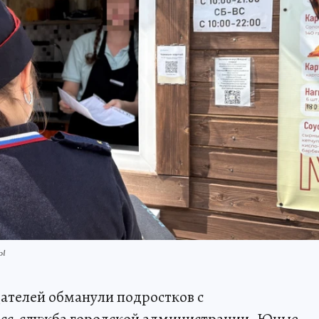
ы
дателей обманули подростков с
есс-служба городской администрации. Юные