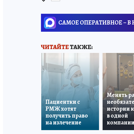
САМОЕ ОПЕРАТИВНОЕ – В
ЧИТАЙТЕ
ТАКЖЕ:
Менять р
Пациентки с
необязате
РМЖ хотят
истории 
получить право
в одной
на излечение
компани