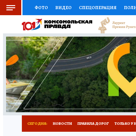
ФОТО
ВИДЕО
СПЕЦОПЕРАЦИЯ
ПОЛ
СОЦПОДДЕРЖКА
НАУКА
СПОРТ
КО
ВЫБОР ЭКСПЕРТОВ
ДОКТОР
ФИНАНС
КНИЖНАЯ ПОЛКА
ПРОГНОЗЫ НА СПОРТ
ПРЕСС-ЦЕНТР
НЕДВИЖИМОСТЬ
ТЕЛЕ
РАДИО КП
РЕКЛАМА
ТЕСТЫ
НОВОЕ 
СЕГОДНЯ:
НОВОСТИ
ПРАВИЛА ДОРОГ
ТОЛЬКО У 