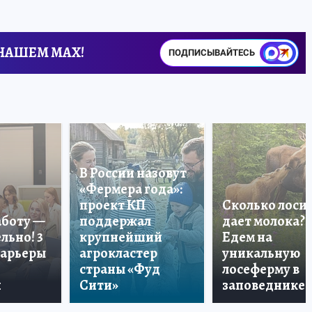
 НАШЕМ MAX!
ПОДПИСЫВАЙТЕСЬ
В России назовут
«Фермера года»:
проект КП
Сколько лоси
аботу —
поддержал
дает молока?
льно! 3
крупнейший
Едем на
карьеры
агрокластер
уникальную
страны «Фуд
лосеферму в
и
Сити»
заповеднике!