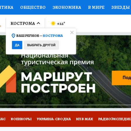
ИТИКА
ОБЩЕСТВО
ЭКОНОМИКА
В МИРЕ
ЗВЕЗДЫ
ЛУМНИСТЫ
ПРОИСШЕСТВИЯ
НАЦИОНАЛЬНЫЕ ПРОЕК
КОСТРОМА
+22
°
ВАШ РЕГИОН —
КОСТРОМА
Ы
ОТКРЫВАЕМ МИР
Я ЗНАЮ
СЕМЬЯ
ЖЕНСКИЕ СЕ
ДА
ВЫБРАТЬ ДРУГОЙ
ПРОМОКОДЫ
СЕРИАЛЫ
СПЕЦПРОЕКТЫ
ДЕФИЦИТ
ВИЗОР
КОЛЛЕКЦИИ
КОНКУРСЫ
РАБОТА У НАС
ГИ
НА САЙТЕ
НАС
ВОЕНКОРЫ
УКРАИНА: СВОДКА
КП В МАХ
РАДИОЭКСПЕДИ