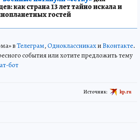
в: как страна 13 лет тайно искала и
инопланетных гостей
ома» в
Телеграм
,
Одноклассниках
и
Вконтакте
.
ересного события или хотите предложить тему
ат-бот
Источник:
kp.ru