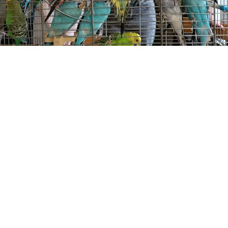
Источник: пресс-служба КГСХА
В Костромской государственной
сельскохозяйственной академии отдают в
хорошие руки волнистых попугайчиков,
которые живут в фойе главного корпуса. Птицы
давно стали любимцами студентов,
сотрудников и гостей вуза — их чудесное
чириканье поднимает настроение.
Однако в вольере стало тесновато: на свет
появилось новое поколение попугайчиков.
Птиц отдают бесплатно, но с благодарностью
примут пакет зерносмеси для тех, кто
останется.