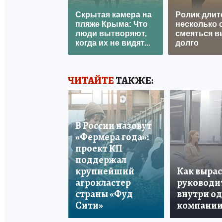
Скрытая камера на
Ролик длит
пляже Крыма: Что
несколько с
люди вытворяют,
смеяться в
когда их не видят...
долго
ЧИТАЙТЕ
ТАКЖЕ:
В России назовут
«Фермера года»:
проект КП
поддержал
крупнейший
Как вырас
агрокластер
руководи
страны «Фуд
внутри о
Сити»
компани