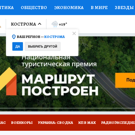
ИТИКА
ОБЩЕСТВО
ЭКОНОМИКА
В МИРЕ
ЗВЕЗДЫ
ЛУМНИСТЫ
ПРОИСШЕСТВИЯ
НАЦИОНАЛЬНЫЕ ПРОЕК
КОСТРОМА
+19
°
ВАШ РЕГИОН —
КОСТРОМА
Ы
ОТКРЫВАЕМ МИР
Я ЗНАЮ
СЕМЬЯ
ЖЕНСКИЕ СЕ
ДА
ВЫБРАТЬ ДРУГОЙ
ПРОМОКОДЫ
СЕРИАЛЫ
СПЕЦПРОЕКТЫ
ДЕФИЦИТ
ВИЗОР
КОЛЛЕКЦИИ
КОНКУРСЫ
РАБОТА У НАС
ГИ
НА САЙТЕ
НАС
ВОЕНКОРЫ
УКРАИНА: СВОДКА
КП В МАХ
РАДИОЭКСПЕДИ