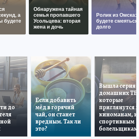
ся
Обнаружена тайная
екунд, а
семья пропавшего
Ролик из Омска:
ы будете
Усольцева: вторая
будете смеяться
жена и дочь
долго
Вышла серия
домашних ТВ
Если добавить
которые
ти до
мёд в горячий
приглянутся 
теля
чай, он станет
киноманам, и
дной
вредным. Так ли
спортивным
и
это?
болельщикам