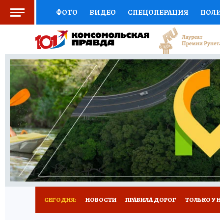
ФОТО
ВИДЕО
СПЕЦОПЕРАЦИЯ
ПОЛ
СОЦПОДДЕРЖКА
НАУКА
СПОРТ
КО
ВЫБОР ЭКСПЕРТОВ
ДОКТОР
ФИНАНС
КНИЖНАЯ ПОЛКА
ПРОГНОЗЫ НА СПОРТ
ПРЕСС-ЦЕНТР
НЕДВИЖИМОСТЬ
ТЕЛЕ
РАДИО КП
РЕКЛАМА
ТЕСТЫ
НОВОЕ 
СЕГОДНЯ:
НОВОСТИ
ПРАВИЛА ДОРОГ
ТОЛЬКО У 