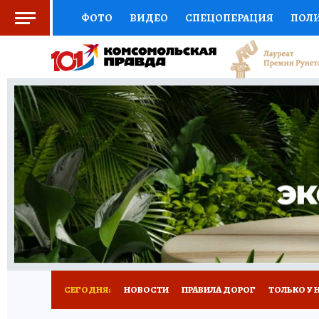
ФОТО
ВИДЕО
СПЕЦОПЕРАЦИЯ
ПОЛ
СОЦПОДДЕРЖКА
НАУКА
СПОРТ
КО
ВЫБОР ЭКСПЕРТОВ
ДОКТОР
ФИНАНС
КНИЖНАЯ ПОЛКА
ПРОГНОЗЫ НА СПОРТ
ПРЕСС-ЦЕНТР
НЕДВИЖИМОСТЬ
ТЕЛЕ
РАДИО КП
РЕКЛАМА
ТЕСТЫ
НОВОЕ 
СЕГОДНЯ:
НОВОСТИ
ПРАВИЛА ДОРОГ
ТОЛЬКО У 