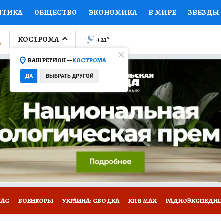
ИТИКА
ОБЩЕСТВО
ЭКОНОМИКА
В МИРЕ
ЗВЕЗДЫ
ЛУМНИСТЫ
ПРОИСШЕСТВИЯ
НАЦИОНАЛЬНЫЕ ПРОЕК
КОСТРОМА
+21
°
ВАШ РЕГИОН —
КОСТРОМА
Ы
ОТКРЫВАЕМ МИР
Я ЗНАЮ
СЕМЬЯ
ЖЕНСКИЕ СЕ
ДА
ВЫБРАТЬ ДРУГОЙ
ПРОМОКОДЫ
СЕРИАЛЫ
СПЕЦПРОЕКТЫ
ДЕФИЦИТ
ВИЗОР
КОЛЛЕКЦИИ
КОНКУРСЫ
РАБОТА У НАС
ГИ
НА САЙТЕ
НАС
ВОЕНКОРЫ
УКРАИНА: СВОДКА
КП В МАХ
РАДИОЭКСПЕДИ