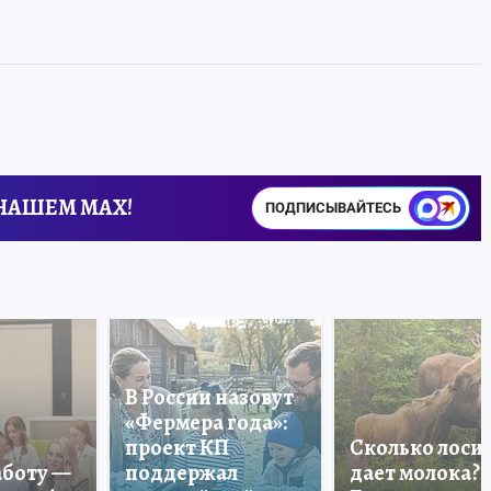
 НАШЕМ MAX!
ПОДПИСЫВАЙТЕСЬ
В России назовут
«Фермера года»:
проект КП
Сколько лоси
аботу —
поддержал
дает молока?