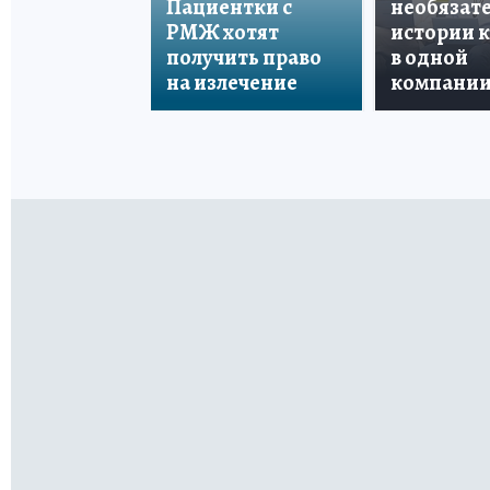
Пациентки с
необязате
РМЖ хотят
истории 
получить право
в одной
на излечение
компани