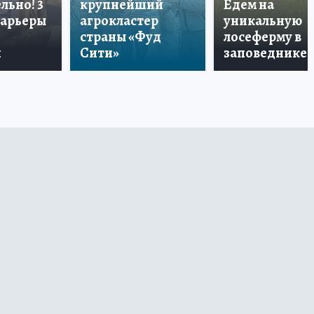
льно! 3
крупнейший
Едем на
карьеры
агрокластер
уникальную
страны «Фуд
лосеферму в
и
Сити»
заповеднике!