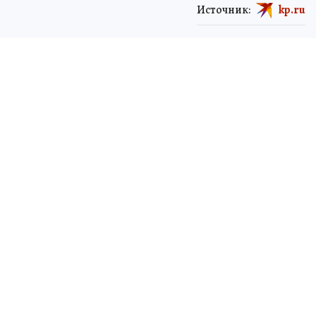
Источник:
kp.ru
ЧИТАЙТЕ НАС В МАХ!
8 июля 2026 10:42
НОВОСТИ
ОБЩЕСТВО
Более 300 трудовых династий
работают в «Свезе»