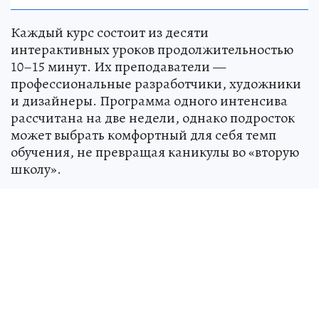
Каждый курс состоит из десяти
интерактивных уроков продолжительностью
10–15 минут. Их преподаватели —
профессиональные разработчики, художники
и дизайнеры. Программа одного интенсива
рассчитана на две недели, однако подросток
может выбрать комфортный для себя темп
обучения, не превращая каникулы во «вторую
школу».
Александр Ряховский, директор офиса
перспективных и партнерских продуктов
«Ростелекома»:
«Цифровые навыки становятся
все более востребованными, и мы стремимся
помочь молодым людям освоить их уже сейчас.
Летние онлайн-интенсивы “Лицея” — это
продолжение нашей работы по развитию