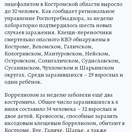
энцефалитом в Костромской области выросло
до 30 человек. Как сообщает региональное
управление Роспотребнадзора, за неделю
лабораторно подтвердилось шесть новых
случаев заражения. Клещи-переносчики
смертельно опасного КВЭ обнаружены в
Костроме, Вохомском, Галичском,
Кологривском, Мантуровском, Нейском,
Островском, Солигаличском, Судиславском,
Сусанинском, Чухломском и Шарьинском
округах. Среди заразившихся – 29 взрослых и
один ребёнок.
Боррелиозом за неделю заболели ещё два
костромича. Общее число заразившихся к 6
июля составило 34 человека – 32 взрослых и
двое детей. Кровососы, способные заразить
иксодовым клещевым боррелиозом, обитают в
Костроме, Буе, Галиче, Шарье, а также