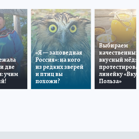
Выбираем
«Я — заповедная
качественный
лежала
Россия»: на кого
вкусный мёд:
и две
из редких зверей
протестирова
: учим
и птиц вы
линейку «Вкус
й!
похожи?
Польза»