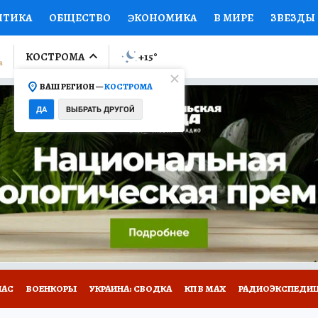
ИТИКА
ОБЩЕСТВО
ЭКОНОМИКА
В МИРЕ
ЗВЕЗДЫ
ЛУМНИСТЫ
ПРОИСШЕСТВИЯ
НАЦИОНАЛЬНЫЕ ПРОЕК
КОСТРОМА
+15
°
ВАШ РЕГИОН —
КОСТРОМА
Ы
ОТКРЫВАЕМ МИР
Я ЗНАЮ
СЕМЬЯ
ЖЕНСКИЕ СЕ
ДА
ВЫБРАТЬ ДРУГОЙ
ПРОМОКОДЫ
СЕРИАЛЫ
СПЕЦПРОЕКТЫ
ДЕФИЦИТ
ВИЗОР
КОЛЛЕКЦИИ
КОНКУРСЫ
РАБОТА У НАС
ГИ
НА САЙТЕ
НАС
ВОЕНКОРЫ
УКРАИНА: СВОДКА
КП В МАХ
РАДИОЭКСПЕДИ