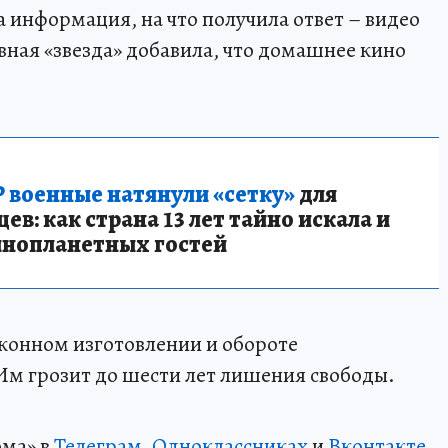
та информация, на что получила ответ – видео
вная «звезда» добавила, что домашнее кино
 военные натянули «сетку»
для
в: как страна 13 лет тайно искала и
инопланетных гостей
аконном изготовлении и обороте
Им грозит до шести лет лишения свободы.
ома» в
Телеграм
,
Одноклассниках
и
Вконтакте
.