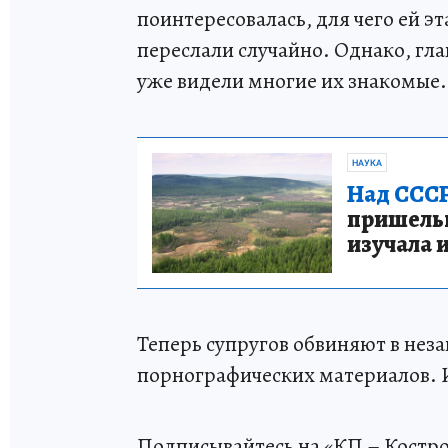
поинтересовалась, для чего ей э
переслали случайно. Однако, гла
уже видели многие их знакомые.
НАУКА
Над СССР
пришельце
изучала 
Теперь супругов обвиняют в нез
порнографических материалов. 
Подписывайтесь на «КП – Костр