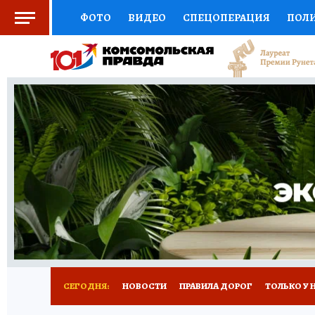
ФОТО
ВИДЕО
СПЕЦОПЕРАЦИЯ
ПОЛ
СОЦПОДДЕРЖКА
НАУКА
СПОРТ
КО
ВЫБОР ЭКСПЕРТОВ
ДОКТОР
ФИНАНС
КНИЖНАЯ ПОЛКА
ПРОГНОЗЫ НА СПОРТ
ПРЕСС-ЦЕНТР
НЕДВИЖИМОСТЬ
ТЕЛЕ
РАДИО КП
РЕКЛАМА
ТЕСТЫ
НОВОЕ 
СЕГОДНЯ:
НОВОСТИ
ПРАВИЛА ДОРОГ
ТОЛЬКО У 