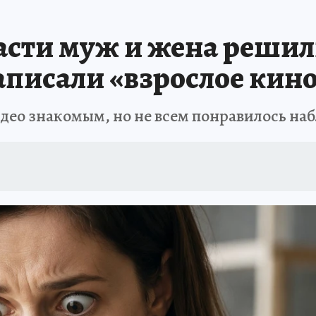
ДЫХ В РОССИИ
ЗАПОВЕДНАЯ РОССИЯ
ПРОИСШЕСТВИЯ
АФИША
асти муж и жена решил
аписали «взрослое кин
идео знакомым, но не всем понравилось н