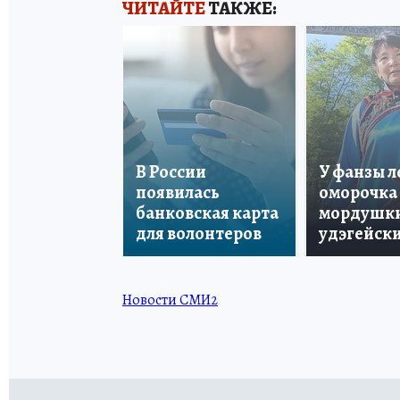
ЧИТАЙТЕ
ТАКЖЕ:
В России
У фанзы 
появилась
оморочка 
банковская карта
мордушки
для волонтеров
удэгейски
Новости СМИ2