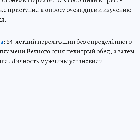
огонь» в Нерехте. Как сообщили в пресс-
же приступил к опросу очевидцев и изучению
ия.
ла
: 64-летний нерехтчанин без определённого
пламени Вечного огня нехитрый обед, а затем
епла. Личность мужчины установили