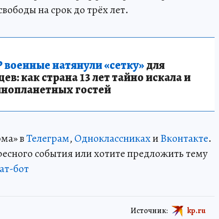
вободы на срок до трёх лет.
 военные натянули «сетку»
для
в: как страна 13 лет тайно искала и
инопланетных гостей
ома» в
Телеграм
,
Одноклассниках
и
Вконтакте
.
ересного события или хотите предложить тему
ат-бот
Источник:
kp.ru