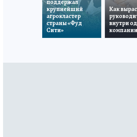
поддержал
крупнейший
Как вырас
агрокластер
руководи
страны «Фуд
внутри о
Сити»
компани