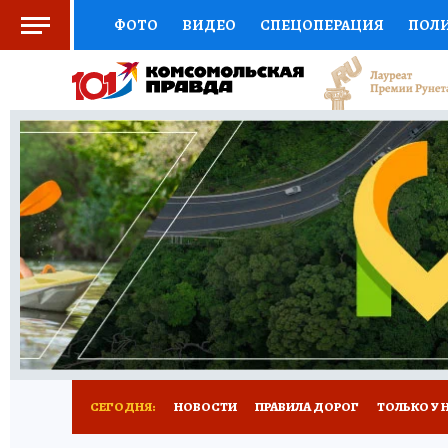
ФОТО
ВИДЕО
СПЕЦОПЕРАЦИЯ
ПОЛ
СОЦПОДДЕРЖКА
НАУКА
СПОРТ
КО
ВЫБОР ЭКСПЕРТОВ
ДОКТОР
ФИНАНС
КНИЖНАЯ ПОЛКА
ПРОГНОЗЫ НА СПОРТ
ПРЕСС-ЦЕНТР
НЕДВИЖИМОСТЬ
ТЕЛЕ
РАДИО КП
РЕКЛАМА
ТЕСТЫ
НОВОЕ 
СЕГОДНЯ:
НОВОСТИ
ПРАВИЛА ДОРОГ
ТОЛЬКО У 