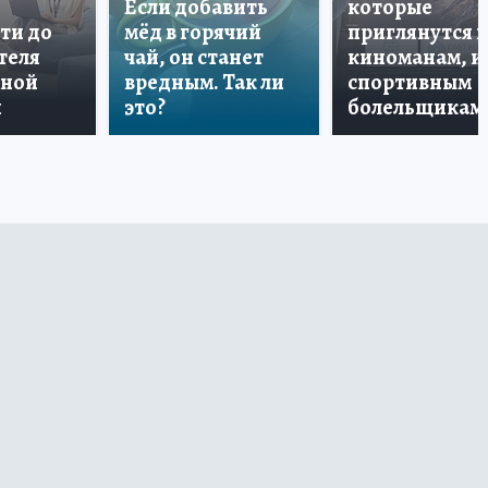
Если добавить
которые
ти до
мёд в горячий
приглянутся 
теля
чай, он станет
киноманам, и
дной
вредным. Так ли
спортивным
и
это?
болельщикам