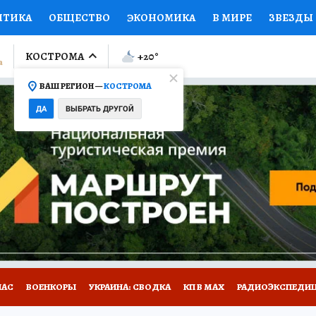
ИТИКА
ОБЩЕСТВО
ЭКОНОМИКА
В МИРЕ
ЗВЕЗДЫ
ЛУМНИСТЫ
ПРОИСШЕСТВИЯ
НАЦИОНАЛЬНЫЕ ПРОЕК
КОСТРОМА
+20
°
ВАШ РЕГИОН —
КОСТРОМА
Ы
ОТКРЫВАЕМ МИР
Я ЗНАЮ
СЕМЬЯ
ЖЕНСКИЕ СЕ
ДА
ВЫБРАТЬ ДРУГОЙ
ПРОМОКОДЫ
СЕРИАЛЫ
СПЕЦПРОЕКТЫ
ДЕФИЦИТ
ВИЗОР
КОЛЛЕКЦИИ
КОНКУРСЫ
РАБОТА У НАС
ГИ
НА САЙТЕ
НАС
ВОЕНКОРЫ
УКРАИНА: СВОДКА
КП В МАХ
РАДИОЭКСПЕДИ